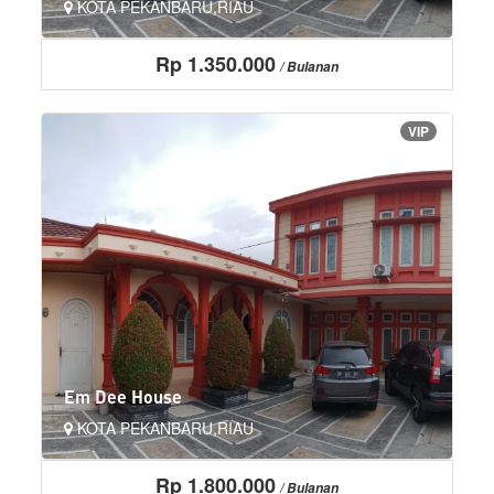
KOTA PEKANBARU,RIAU
Rp 1.350.000
AC
Area Parkir Luas
Dapur Umum
More+
/ Bulanan
LIHAT
VIP
Em Dee House
KOTA PEKANBARU,RIAU
Rp 1.800.000
TV LED 32"
Lemari
Tempat Tidur + Kasur
More+
/ Bulanan