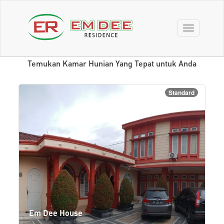
Toggle
navigation
Yang Terbaru Dari Kami
Temukan Kamar Hunian Yang Tepat untuk Anda
Standard
Em Dee House