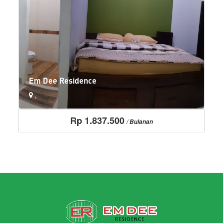
Em Dee Residence
,
Rp 1.837.500
AC
Alas kasur diganti 1x seminggu
Balkon
More+
/ Bulanan
LIHAT