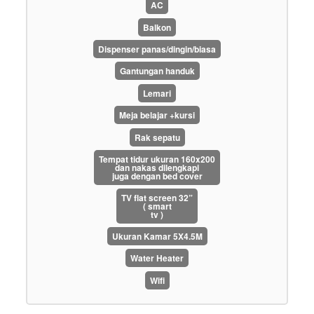
AC
Balkon
Dispenser panas/dingin/biasa
Gantungan handuk
Lemari
Meja belajar +kursi
Rak sepatu
Tempat tidur ukuran 160x200
dan nakas dilengkapi
juga dengan bed cover
TV flat screen 32”
( smart
tv )
Ukuran Kamar 5X4.5M
Water Heater
Wifi