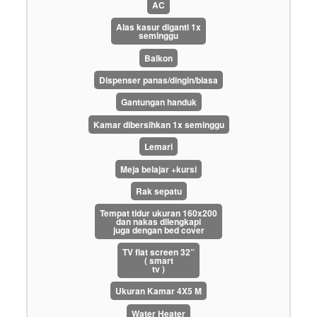
AC
Alas kasur diganti 1x
seminggu
Balkon
Dispenser panas/dingin/biasa
Gantungan handuk
Kamar dibersihkan 1x seminggu
Lemari
Meja belajar +kursi
Rak sepatu
Tempat tidur ukuran 160x200
dan nakas dilengkapi
juga dengan bed cover
TV flat screen 32”
( smart
tv )
Ukuran Kamar 4X5 M
Water Heater