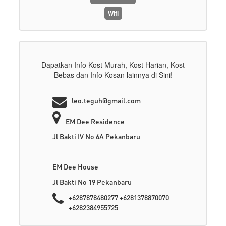
Wifi
Dapatkan Info Kost Murah, Kost Harian, Kost
Bebas dan Info Kosan lainnya di Sini!
leo.teguh@gmail.com
EM Dee Residence
Jl Bakti IV No 6A Pekanbaru
EM Dee House
Jl Bakti No 19 Pekanbaru
+6287878480277 +6281378870070
+6282384955725