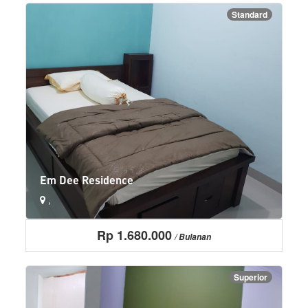
Standard
Em Dee Residence
,
Rp 1.680.000
AC
Alas kasur diganti 1x seminggu
/ Bulanan
Dispenser panas/dingin/biasa
More+
Superior
LIHAT