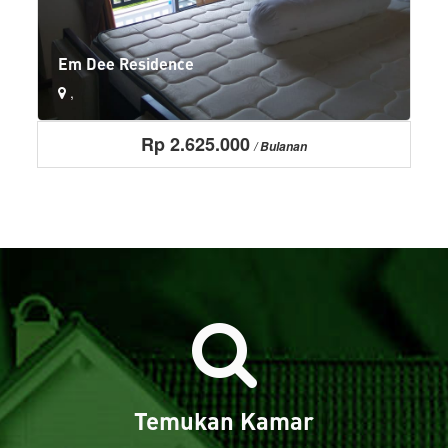
Em Dee Residence
,
Rp 2.625.000
2 kursi tamu dan meja
AC
/ Bulanan
Alas kasur diganti 2x seminggu
More+
LIHAT
Temukan Kamar