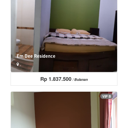
Em Dee Residence
,
Rp 1.837.500
AC
Alas kasur diganti 1x seminggu
Balkon
More+
/ Bulanan
LIHAT
VIP B